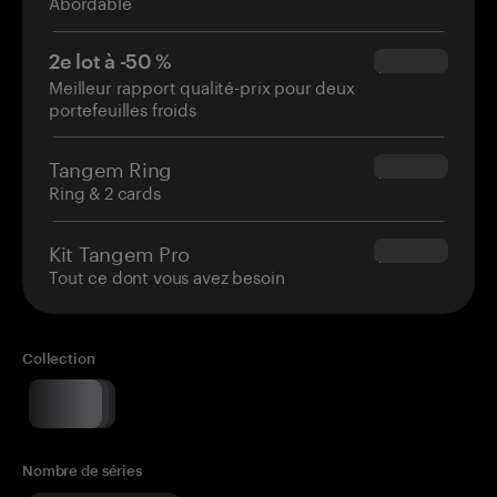
Abordable
2e lot à -50 %
$34.95
Meilleur rapport qualité-prix pour deux
portefeuilles froids
Tangem Ring
$160.00
Ring & 2 cards
Kit Tangem Pro
$180.00
Tout ce dont vous avez besoin
Collection
Nombre de séries