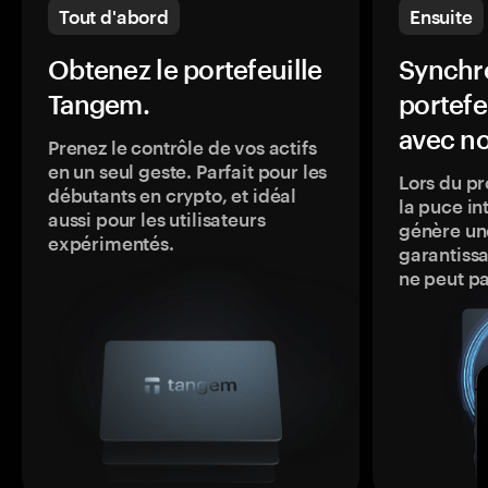
Tout d'abord
Ensuite
Obtenez le portefeuille
Synchro
Tangem.
portefe
avec no
Prenez le contrôle de vos actifs
en un seul geste. Parfait pour les
Lors du pr
débutants en crypto, et idéal
la puce in
aussi pour les utilisateurs
génère une
expérimentés.
garantissa
ne peut p