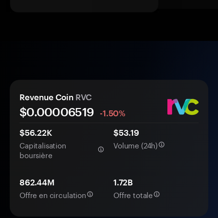
Revenue Coin
RVC
$0.
0000
6519
-1.50%
$56.22K
$53.19
Capitalisation
Volume (24h)
boursière
862.44M
1.72B
Offre en circulation
Offre totale