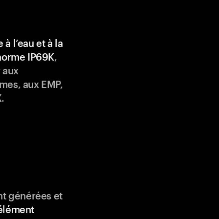
 à l’eau et à la
 norme IP69K
,
 aux
mes, aux EMP,
.
nt générées et
élément