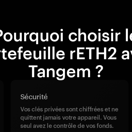
Pourquoi choisir l
tefeuille rETH2 
Tangem ?
Sécurité
Vos clés privées sont chiffrées et ne
quittent jamais votre appareil. Vous
seul avez le contrôle de vos fonds.