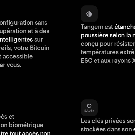
onfiguration sans
Tangem est
étanche
upération et à des
poussière selon la
ntelligentes
sur
conçu pour résister
eils, votre Bitcoin
températures extrê
t accessible
ESC et aux rayons X
ar vous.
ès et
Les clés privées so
tion biométrique
stockées dans son
tre tout accès non