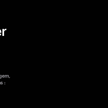
r
ngem,
s :