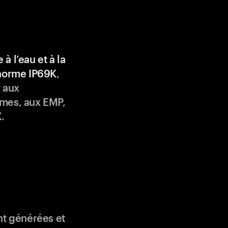
 à l’eau et à la
 norme IP69K
,
 aux
mes, aux EMP,
.
nt générées et