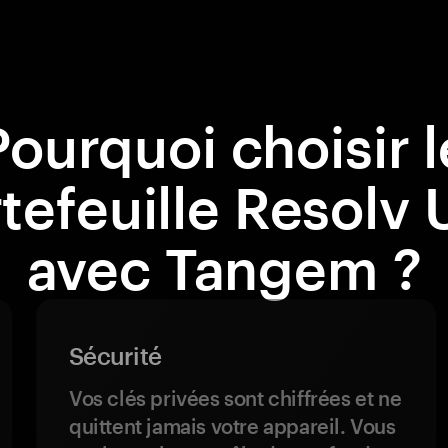
Pourquoi choisir l
tefeuille Resolv
avec Tangem ?
Sécurité
Vos clés privées sont chiffrées et ne
quittent jamais votre appareil. Vous