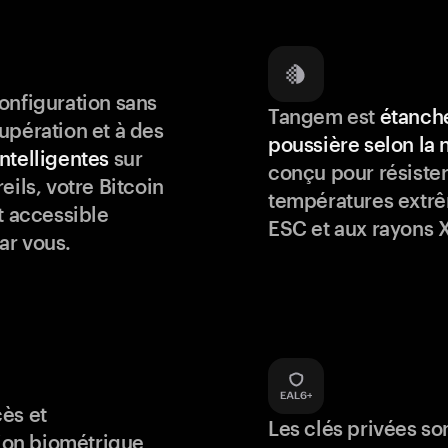
onfiguration sans
Tangem est
étanche
upération et à des
poussière selon la
ntelligentes
sur
conçu pour résister
eils, votre Bitcoin
températures extrê
t accessible
ESC et aux rayons X
ar vous.
ès et
Les clés privées so
tion biométrique