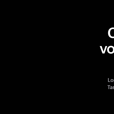
vo
Lo
Ta