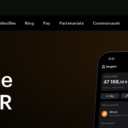
Acheter mai
efeuilles
Ring
Pay
Partenariats
Communauté
le
SR