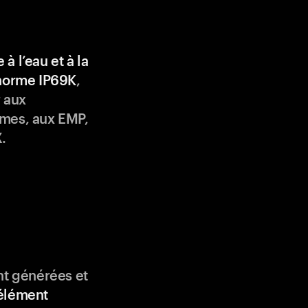
 à l’eau et à la
 norme IP69K
,
 aux
mes, aux EMP,
.
nt générées et
élément