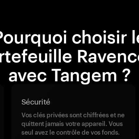
Pourquoi choisir l
rtefeuille Ravenc
avec Tangem ?
Sécurité
Vos clés privées sont chiffrées et ne
quittent jamais votre appareil. Vous
seul avez le contrôle de vos fonds.