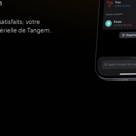
n
atisfaits; votre
érielle de Tangem.