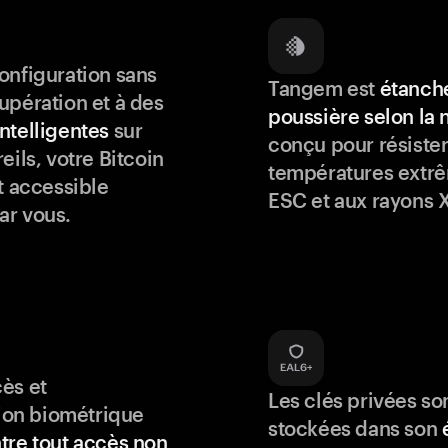
onfiguration sans
Tangem est
étanche
upération et à des
poussière selon la
ntelligentes
sur
conçu pour résister
eils, votre Bitcoin
températures extrê
t accessible
ESC et aux rayons X
ar vous.
ès et
Les clés privées so
tion biométrique
stockées dans son
tre tout accès non