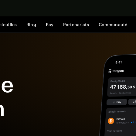
Acheter mai
efeuilles
Ring
Pay
Partenariats
Communauté
le
n