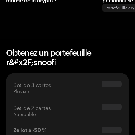
monde de la crypto ?
personnalisé 
Portefeuille cr
Obtenez un portefeuille
r&#x2F;snoofi
Set de 3 cartes
$69.90
Plus sûr
Set de 2 cartes
$54.90
Abordable
2e lot à -50 %
$34.95