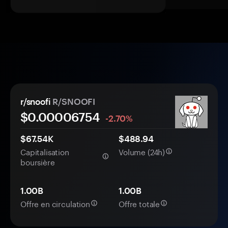
r/snoofi
R/SNOOFI
$0.
0000
6754
-2.70%
$67.54K
$488.94
Capitalisation
Volume (24h)
boursière
1.00B
1.00B
Offre en circulation
Offre totale