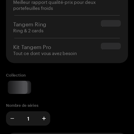
Meilleur rapport qualité-prix pour deux
portefeuilles froids
Tangem Ring
$160.00
Ring & 2 cards
Kit Tangem Pro
$180.00
Tout ce dont vous avez besoin
Collection
Nombre de séries