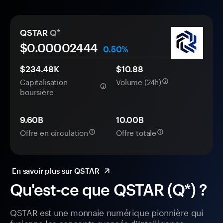
QSTAR
Q*
$0.
0000
2444
0.50%
$234.48K
$10.88
Capitalisation
Volume (24h)
boursière
9.60B
10.00B
Offre en circulation
Offre totale
En savoir plus sur QSTAR
Qu'est-ce que QSTAR (Q*) ?
QSTAR est une monnaie numérique pionnière qui
fusionne les concepts avancés d’Intelligence