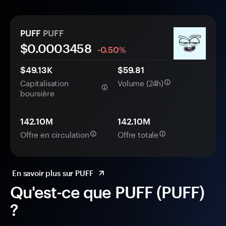
PUFF
PUFF
$0.
000
3458
-0.50%
$49.13K
$59.81
Capitalisation
Volume (24h)
boursière
142.10M
142.10M
Offre en circulation
Offre totale
En savoir plus sur PUFF
Qu'est-ce que PUFF (PUFF)
?