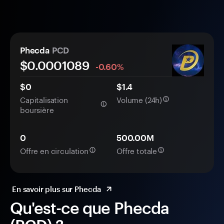
Phecda
PCD
$0.
000
1089
-0.60%
$0
$1.4
Capitalisation
Volume (24h)
boursière
0
500.00M
Offre en circulation
Offre totale
En savoir plus sur Phecda
Qu'est-ce que Phecda