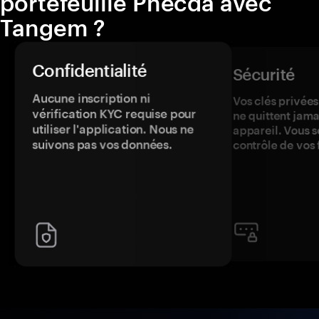
portefeuille Phecda avec
Tangem ?
Confidentialité
Sécurité
Aucune inscription ni
Vos clés privées
vérification KYC requise pour
ne quittent jama
utiliser l'application. Nous ne
appareil. Vous s
suivons pas vos données.
contrôle de vos 