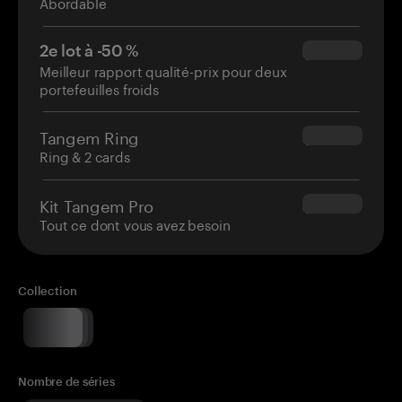
Abordable
2e lot à -50 %
$34.95
Meilleur rapport qualité-prix pour deux
portefeuilles froids
Tangem Ring
$160.00
Ring & 2 cards
Kit Tangem Pro
$180.00
Tout ce dont vous avez besoin
Collection
Nombre de séries