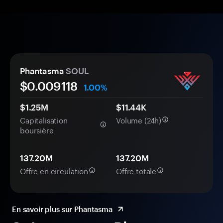
Phantasma
SOUL
$0.
00
9118
1.00%
$1.25M
$11.44K
Capitalisation
Volume (24h)
boursière
137.20M
137.20M
Offre en circulation
Offre totale
En savoir plus sur Phantasma