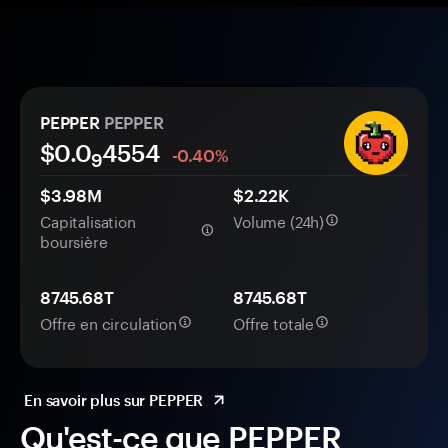
PEPPER
PEPPER
$0.0
4554
-0.40%
9
$3.98M
$2.22K
Capitalisation
Volume (24h)
boursière
8745.68T
8745.68T
Offre en circulation
Offre totale
En savoir plus sur PEPPER
Qu'est-ce que PEPPER