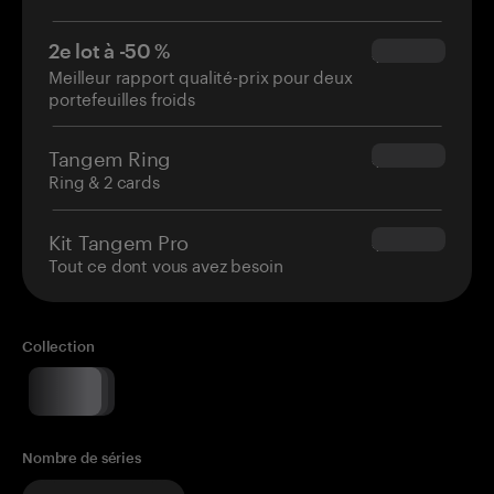
2e lot à -50 %
$34.95
Meilleur rapport qualité-prix pour deux
portefeuilles froids
Tangem Ring
$160.00
Ring & 2 cards
Kit Tangem Pro
$180.00
Tout ce dont vous avez besoin
Collection
Nombre de séries