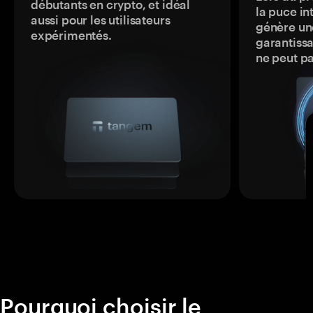
débutants en crypto, et idéal
la puce in
aussi pour les utilisateurs
génère une
expérimentés.
garantissa
ne peut p
Pourquoi choisir le