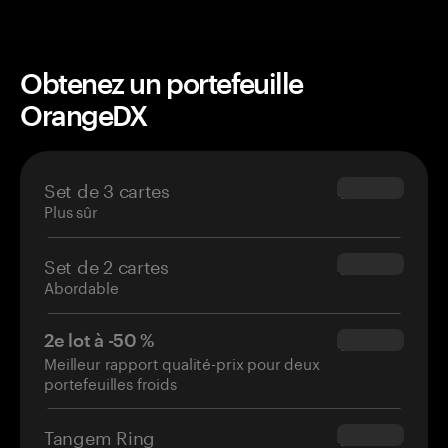
Obtenez un portefeuille
OrangeDX
Set de 3 cartes
$69.90
Plus sûr
Set de 2 cartes
$54.90
Abordable
2e lot à -50 %
$34.95
Meilleur rapport qualité-prix pour deux
portefeuilles froids
Tangem Ring
$160.00