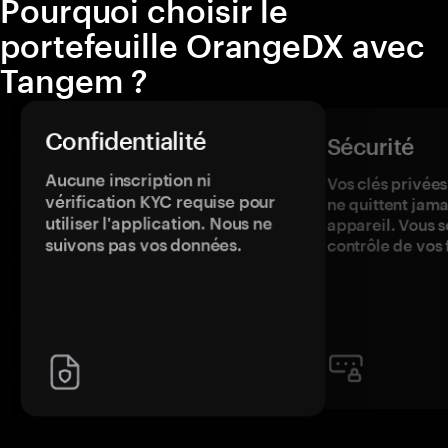
Pourquoi choisir le
portefeuille OrangeDX avec
Tangem ?
Confidentialité
Sécurité
Aucune inscription ni
Vos clés privées
vérification KYC requise pour
ne quittent jama
utiliser l'application. Nous ne
appareil. Vous s
suivons pas vos données.
contrôle de vos 