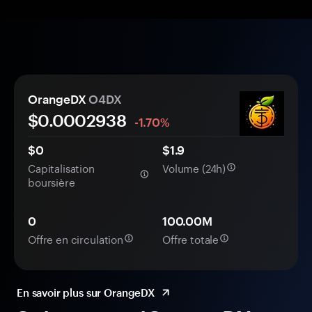
OrangeDX
O4DX
$0.
000
2938
-1.70%
$0
$1.9
Capitalisation
Volume (24h)
boursière
0
100.00M
Offre en circulation
Offre totale
En savoir plus sur OrangeDX