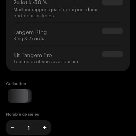
2e lot à -50 %
$34.95
Meilleur rapport qualité-prix pour deux
portefeuilles froids
Tangem Ring
$160.00
Ring & 2 cards
Kit Tangem Pro
$180.00
Tout ce dont vous avez besoin
Collection
Nombre de séries