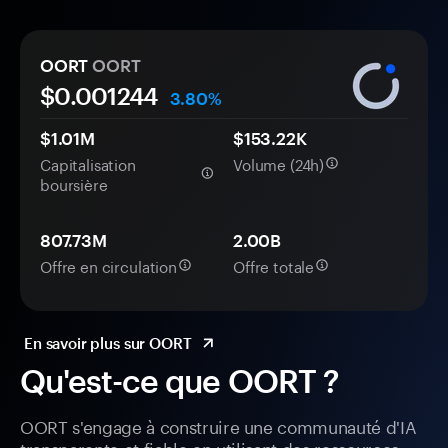
OORT
OORT
$0.
00
1244
3.80%
$1.01M
$153.22K
Capitalisation
Volume (24h)
boursière
807.73M
2.00B
Offre en circulation
Offre totale
En savoir plus sur OORT
Qu'est-ce que OORT ?
OORT s'engage à construire une communauté d'IA
transparente et fiable en utilisant des ressources