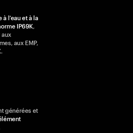
 à l’eau et à la
 norme IP69K
,
 aux
mes, aux EMP,
.
nt générées et
élément
.