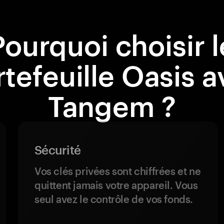
Pourquoi choisir l
tefeuille Oasis 
Tangem ?
Sécurité
Vos clés privées sont chiffrées et ne
quittent jamais votre appareil. Vous
seul avez le contrôle de vos fonds.