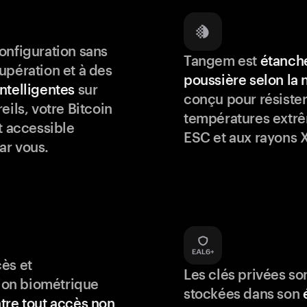
onfiguration sans
Tangem est
étanche
upération et à des
poussière selon la
ntelligentes
sur
conçu pour résister
eils, votre Bitcoin
températures extrê
t accessible
ESC et aux rayons X
ar vous.
ès et
Les clés privées so
tion biométrique
stockées dans son
tre tout accès non