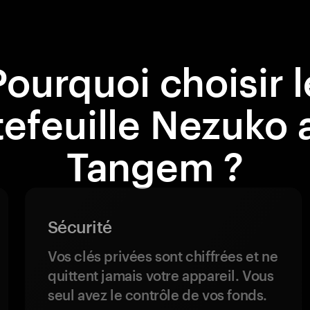
Pourquoi choisir l
tefeuille Nezuko 
Tangem ?
Sécurité
Vos clés privées sont chiffrées et ne
quittent jamais votre appareil. Vous
seul avez le contrôle de vos fonds.