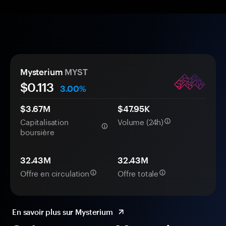
Mysterium
MYST
$
0.113
3.00%
$3.67M
$47.95K
Capitalisation
Volume (24h)
boursière
32.43M
32.43M
Offre en circulation
Offre totale
En savoir plus sur Mysterium