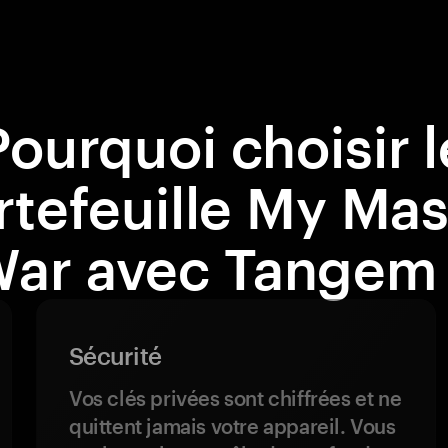
Pourquoi choisir l
rtefeuille My Mas
ar avec Tangem
Sécurité
Vos clés privées sont chiffrées et ne
quittent jamais votre appareil. Vous