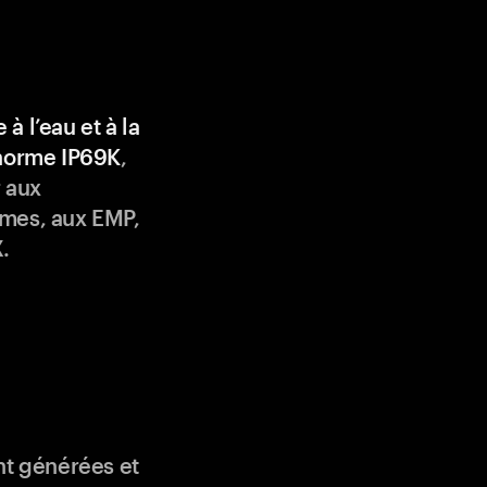
 à l’eau et à la
 norme IP69K
,
 aux
mes, aux EMP,
.
nt générées et