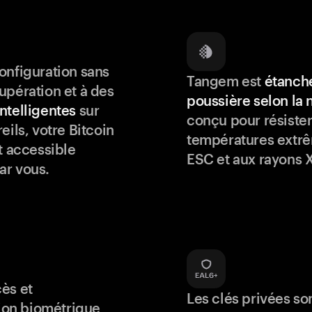
onfiguration sans
Tangem est
étanche
upération et à des
poussière selon la
ntelligentes
sur
conçu pour résister
eils, votre Bitcoin
températures extrê
t accessible
ESC et aux rayons X
ar vous.
ès et
Les clés privées so
tion biométrique