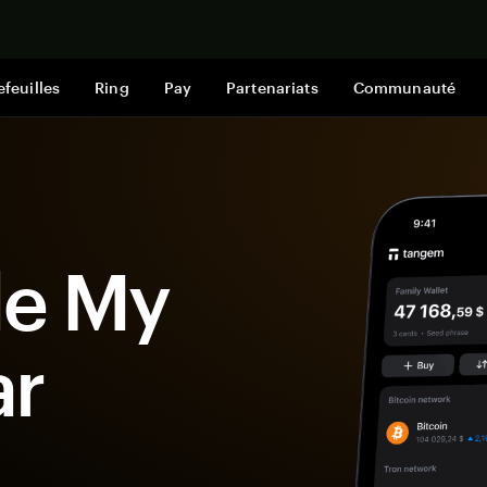
Acheter mai
efeuilles
Ring
Pay
Partenariats
Communauté
le My
ar