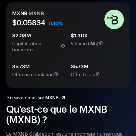
MXNB
MXNB
$0.
0
5834
0.10%
$2.08M
$1.30K
Capitalisation
Volume (24h)
boursière
35.73M
35.73M
Offre en circulation
Offre totale
En savoir plus sur MXNB
Qu'est-ce que le MXNB
(MXNB) ?
Le MXNB Stablecoin est une monnaie numérique