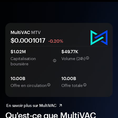
MultiVAC
MTV
$0.
000
1017
-0.20%
$1.02M
$49.77K
Capitalisation
Volume (24h)
boursière
10.00B
10.00B
Offre en circulation
Offre totale
En savoir plus sur MultiVAC
Qu'est-ce que MultiVAC