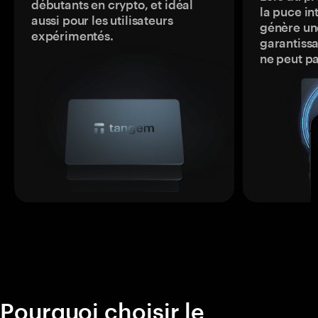
débutants en crypto, et idéal
la puce in
aussi pour les utilisateurs
génère une
expérimentés.
garantissa
ne peut p
Pourquoi choisir le