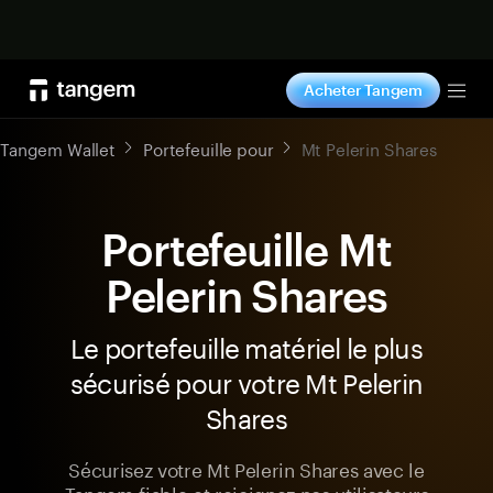
Acheter maintenant
Acheter Tangem
Tog
Tangem Wallet
Portefeuille pour
Mt Pelerin Shares
Portefeuille Mt
Pelerin Shares
Le portefeuille matériel le plus
sécurisé pour votre Mt Pelerin
Shares
Sécurisez votre Mt Pelerin Shares avec le
Tangem fiable et rejoignez nos utilisateurs