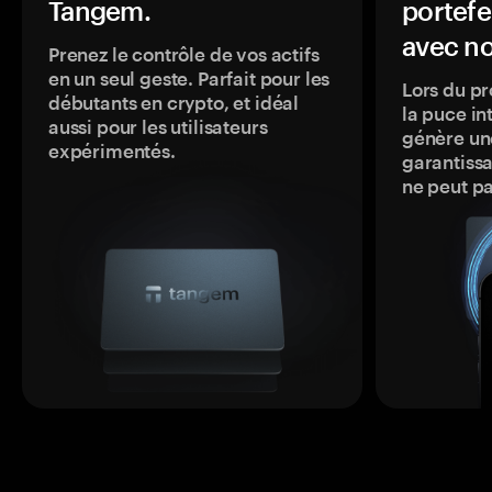
Tangem.
portefe
avec no
Prenez le contrôle de vos actifs
en un seul geste. Parfait pour les
Lors du pr
débutants en crypto, et idéal
la puce in
aussi pour les utilisateurs
génère une
expérimentés.
garantissa
ne peut p