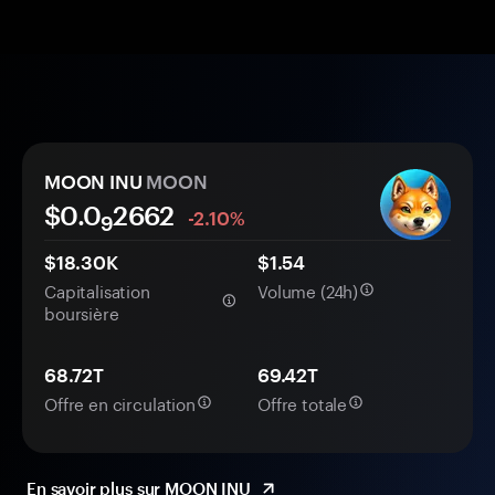
MOON INU
MOON
$0.0
2662
-2.10%
9
$18.30K
$1.54
Capitalisation
Volume (24h)
boursière
68.72T
69.42T
Offre en circulation
Offre totale
En savoir plus sur MOON INU