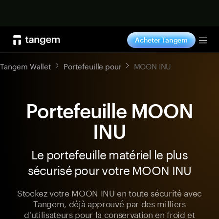
Acheter maintenant
Acheter Tangem
Tog
Tangem Wallet
Portefeuille pour
MOON INU
Portefeuille MOON
INU
Le portefeuille matériel le plus
sécurisé pour votre MOON INU
Stockez votre MOON INU en toute sécurité avec
Tangem, déjà approuvé par des milliers
d'utilisateurs pour la conservation en froid et