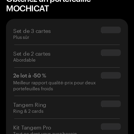
MOCHICAT
Set de 3 cartes
$69.90
Plus sûr
Set de 2 cartes
$54.90
Abordable
2e lot à -50 %
$34.95
Meilleur rapport qualité-prix pour deux
portefeuilles froids
Tangem Ring
$160.00
Ring & 2 cards
Kit Tangem Pro
$180.00
Tout ce dont vous avez besoin