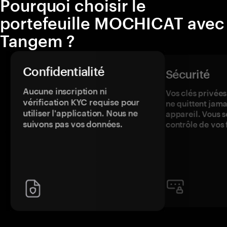
Pourquoi choisir le
portefeuille MOCHICAT avec
Tangem ?
Confidentialité
Sécurité
Aucune inscription ni
Vos clés privées
vérification KYC requise pour
ne quittent jama
utiliser l'application. Nous ne
appareil. Vous s
suivons pas vos données.
contrôle de vos 