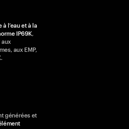
 à l’eau et à la
 norme IP69K
,
 aux
mes, aux EMP,
.
nt générées et
élément