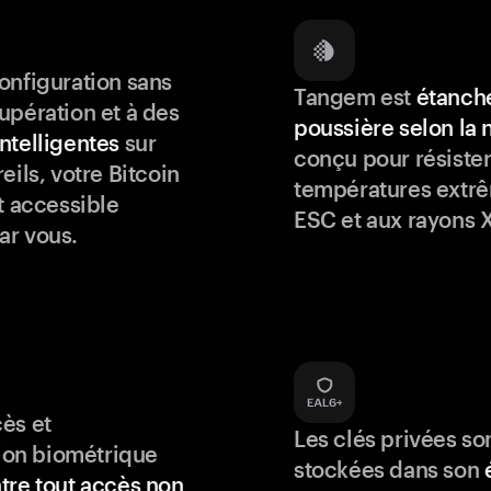
onfiguration sans
Tangem est
étanche
upération et à des
poussière selon la
ntelligentes
sur
conçu pour résister
eils, votre Bitcoin
températures extrê
t accessible
ESC et aux rayons X
ar vous.
ès et
Les clés privées so
tion biométrique
stockées dans son
tre tout accès non