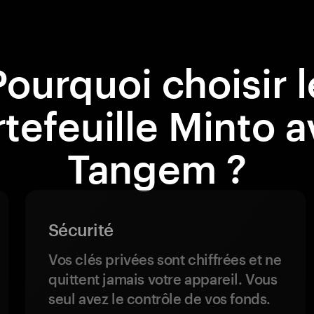
Pourquoi choisir l
tefeuille Minto 
Tangem ?
Sécurité
Vos clés privées sont chiffrées et ne
quittent jamais votre appareil. Vous
seul avez le contrôle de vos fonds.