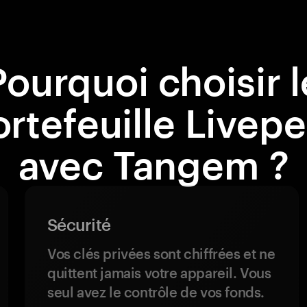
Pourquoi choisir l
rtefeuille Livep
avec Tangem ?
Sécurité
Vos clés privées sont chiffrées et ne
quittent jamais votre appareil. Vous
seul avez le contrôle de vos fonds.