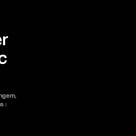
r
c
angem,
s :