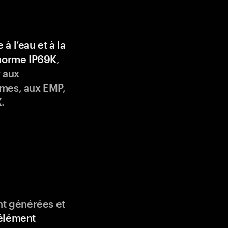
 à l’eau et à la
 norme IP69K
,
 aux
mes, aux EMP,
.
nt générées et
élément