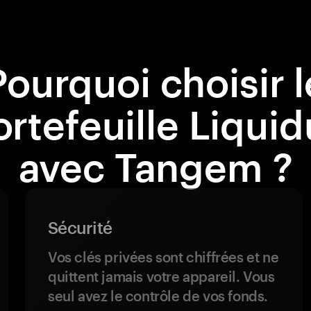
Pourquoi choisir l
ortefeuille Liquid
avec Tangem ?
Sécurité
Vos clés privées sont chiffrées et ne
quittent jamais votre appareil. Vous
seul avez le contrôle de vos fonds.