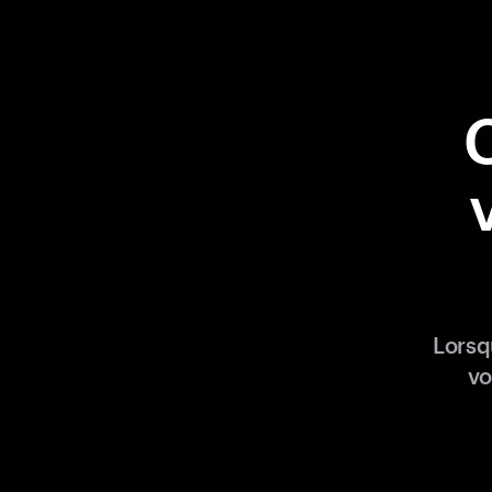
Lorsq
vo