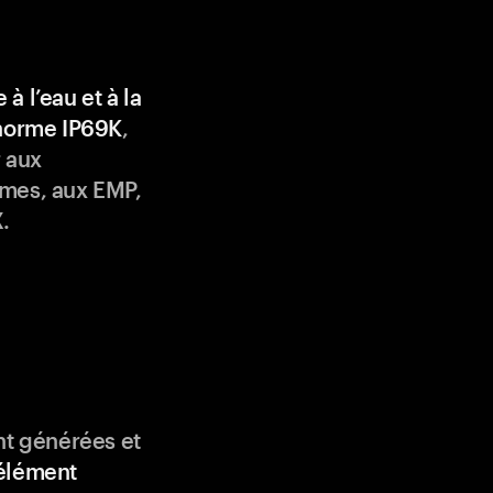
 à l’eau et à la
 norme IP69K
,
 aux
mes, aux EMP,
.
nt générées et
élément