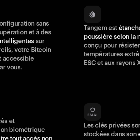
onfiguration sans
Tangem est
étanche
upération et à des
poussière selon la
ntelligentes
sur
conçu pour résister
eils, votre Bitcoin
températures extrê
t accessible
ESC et aux rayons X
ar vous.
ès et
Les clés privées so
tion biométrique
stockées dans son
tre tout accès non