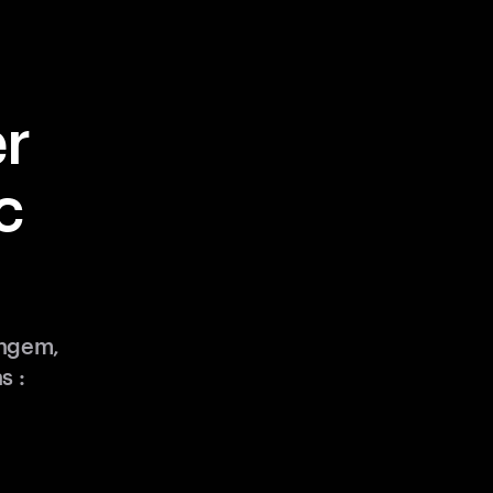
r
c
angem,
s :