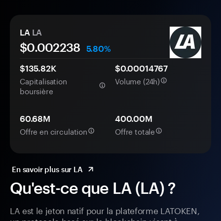
LA
LA
$0.
00
2238
5.80%
$135.82K
$0.00014767
Capitalisation
Volume (24h)
boursière
60.68M
400.00M
Offre en circulation
Offre totale
En savoir plus sur LA
Qu'est-ce que LA (LA) ?
LA est le jeton natif pour la plateforme LATOKEN,
un protocole basé sur la blockchain visant à