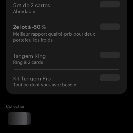
Set de 2 cartes
$54.90
Abordable
2e lot à -50 %
$34.95
Meilleur rapport qualité-prix pour deux
portefeuilles froids
Tangem Ring
$160.00
Ring & 2 cards
Kit Tangem Pro
$180.00
Tout ce dont vous avez besoin
Collection