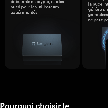
débutants en crypto, et idéal
la puce in
aussi pour les utilisateurs
génère une
expérimentés.
garantissa
ne peut p
Pourquoi choisir le