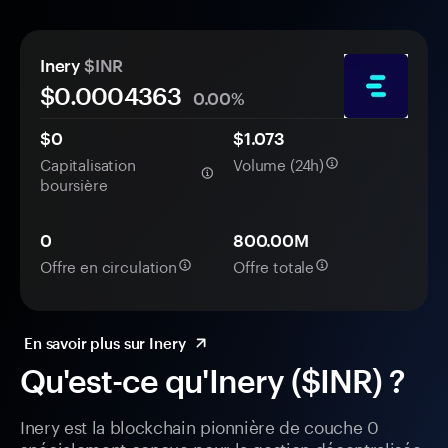
Inery
$INR
$0.
000
4363
0.00%
$0
$1.073
Capitalisation
Volume (24h)
boursière
0
800.00M
Offre en circulation
Offre totale
En savoir plus sur Inery
Qu'est-ce qu'Inery ($INR) ?
Inery est la blockchain pionnière de couche 0
spécialement conçue pour la gestion décentralisée