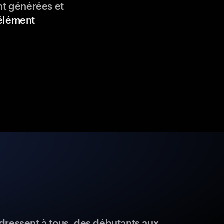
nt générées et
élément
.
dressent à tous, des débutants aux