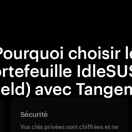
Pourquoi choisir l
rtefeuille IdleS
ield) avec Tange
Sécurité
Vos clés privées sont chiffrées et ne