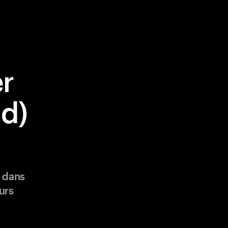
r
ld)
) dans
urs