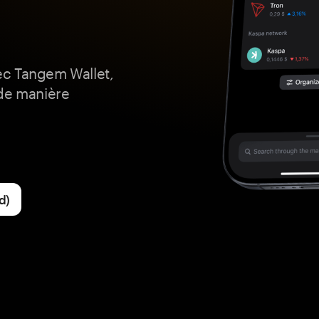
vec Tangem Wallet,
 de manière
d)