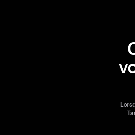
vo
Lorsq
Ta