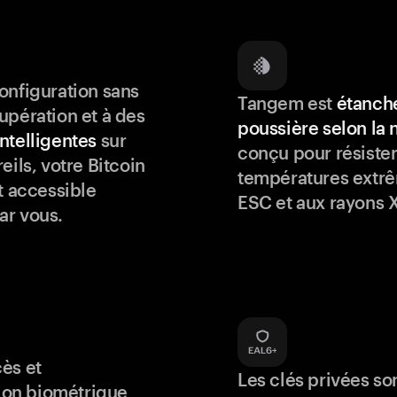
onfiguration sans
Tangem est
étanche
upération et à des
poussière selon la
ntelligentes
sur
conçu pour résister
eils, votre Bitcoin
températures extrê
t accessible
ESC et aux rayons X
ar vous.
ès et
Les clés privées so
tion biométrique