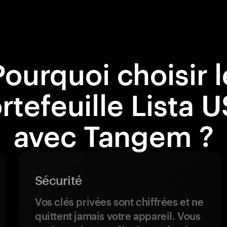
Pourquoi choisir l
rtefeuille Lista 
avec Tangem ?
Sécurité
Vos clés privées sont chiffrées et ne
quittent jamais votre appareil. Vous