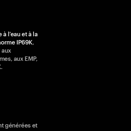
 à l’eau et à la
 norme IP69K
,
 aux
mes, aux EMP,
.
nt générées et