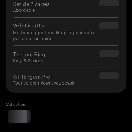
Set de 2 cartes
$54.90
Abordable
2e lot à -50 %
$34.95
Meilleur rapport qualité-prix pour deux
portefeuilles froids
Tangem Ring
$160.00
Ring & 2 cards
Kit Tangem Pro
$180.00
Tout ce dont vous avez besoin
Collection