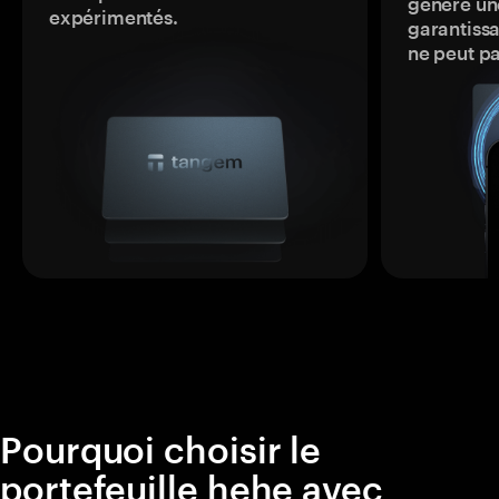
génère une
expérimentés.
garantissa
ne peut p
Pourquoi choisir le
portefeuille hehe avec