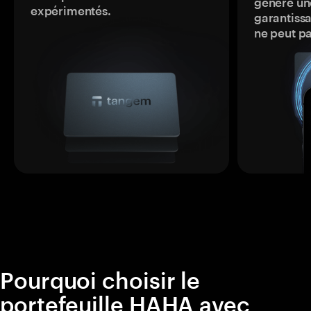
génère une
expérimentés.
garantissa
ne peut p
Pourquoi choisir le
portefeuille HAHA avec