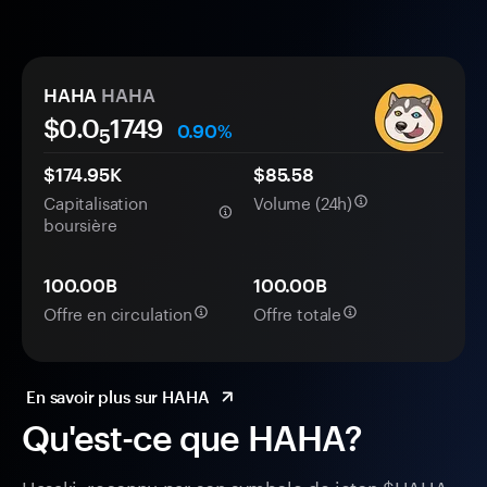
HAHA
HAHA
$0.0
1749
0.90%
5
$174.95K
$85.58
Capitalisation
Volume (24h)
boursière
100.00B
100.00B
Offre en circulation
Offre totale
En savoir plus sur HAHA
Qu'est-ce que HAHA?
Hasaki, reconnu par son symbole de jeton $HAHA,