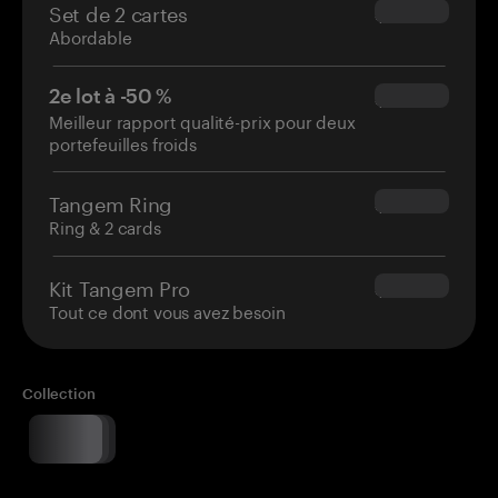
Set de 2 cartes
$54.90
Abordable
2e lot à -50 %
$34.95
Meilleur rapport qualité-prix pour deux
portefeuilles froids
Tangem Ring
$160.00
Ring & 2 cards
Kit Tangem Pro
$180.00
Tout ce dont vous avez besoin
Collection