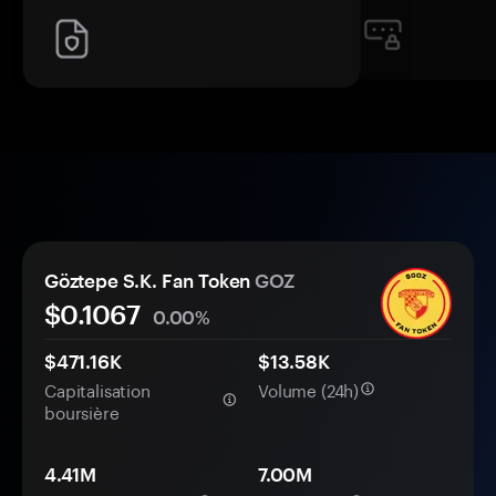
Göztepe S.K. Fan Token
GOZ
$
0.1067
0.00%
$471.16K
$13.58K
Capitalisation
Volume (24h)
boursière
4.41M
7.00M