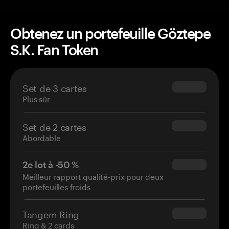
Obtenez un portefeuille Göztepe
S.K. Fan Token
Set de 3 cartes
$69.90
Plus sûr
Set de 2 cartes
$54.90
Abordable
2e lot à -50 %
$34.95
Meilleur rapport qualité-prix pour deux
portefeuilles froids
Tangem Ring
$160.00
Ring & 2 cards