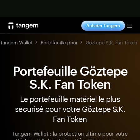
Acheter maintenant
Acheter Tangem
Tog
Tangem Wallet
Portefeuille pour
Göztepe S.K. Fan Token
Portefeuille Göztepe
S.K. Fan Token
Le portefeuille matériel le plus
sécurisé pour votre Göztepe S.K.
Fan Token
Tangem Wallet : la protection ultime pour votre
Göztepe S.K. Fan Token. Découvrez pourquoi