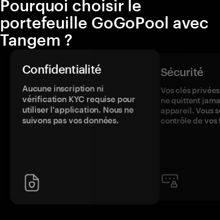
Pourquoi choisir le
portefeuille GoGoPool avec
Tangem ?
Confidentialité
Sécurité
Aucune inscription ni
Vos clés privées
vérification KYC requise pour
ne quittent jama
utiliser l'application. Nous ne
appareil. Vous s
suivons pas vos données.
contrôle de vos 