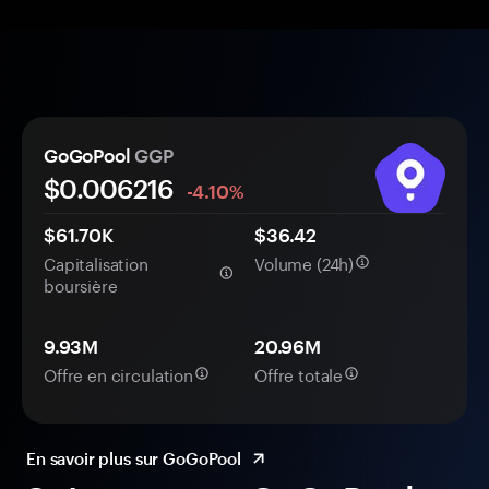
GoGoPool
GGP
$0.
00
6216
-4.10%
$61.70K
$36.42
Capitalisation
Volume (24h)
boursière
9.93M
20.96M
Offre en circulation
Offre totale
En savoir plus sur GoGoPool