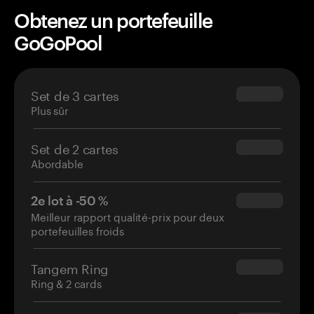
Obtenez un portefeuille
GoGoPool
Set de 3 cartes
$69.90
Plus sûr
Set de 2 cartes
$54.90
Abordable
2e lot à -50 %
$34.95
Meilleur rapport qualité-prix pour deux
portefeuilles froids
Tangem Ring
$160.00
Ring & 2 cards