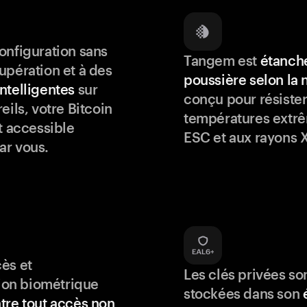
onfiguration sans
Tangem est
étanche
upération et à des
poussière selon la
ntelligentes
sur
conçu pour résister
eils, votre Bitcoin
températures extrê
t accessible
ESC et aux rayons X
ar vous.
ès et
Les clés privées so
tion biométrique
stockées dans son
tre tout accès non