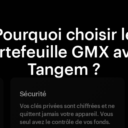
Pourquoi choisir l
rtefeuille GMX a
Tangem ?
Sécurité
Vos clés privées sont chiffrées et ne
quittent jamais votre appareil. Vous
seul avez le contrôle de vos fonds.