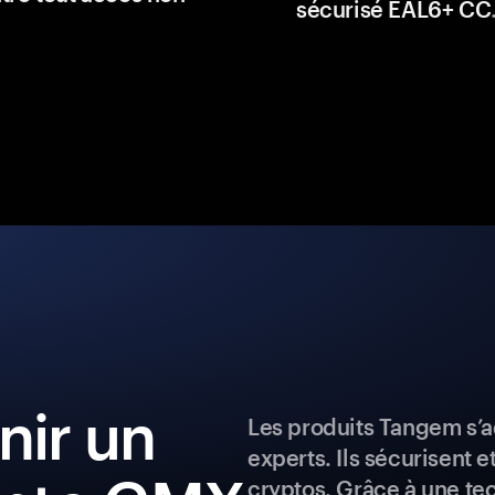
sécurisé EAL6+ CC
ir un
Les produits Tangem s’a
experts. Ils sécurisent e
cryptos. Grâce à une te