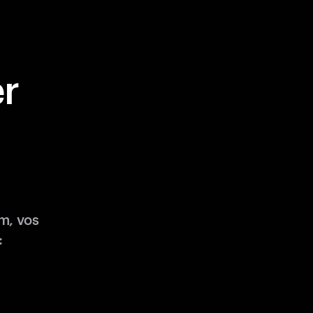
r
m, vos
: