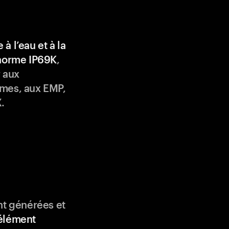
 à l’eau et à la
 norme IP69K
,
 aux
mes, aux EMP,
.
nt générées et
élément