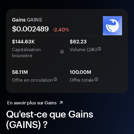
Gains
GAINS
$0.
00
2489
-2.40%
$144.63K
$62.23
Capitalisation
Volume (24h)
boursière
58.11M
100.00M
Offre en circulation
Offre totale
En savoir plus sur Gains
Qu'est-ce que Gains
(GAINS) ?