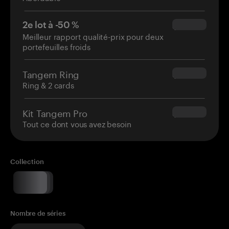
2e lot à -50 %
$34.95
Meilleur rapport qualité-prix pour deux
portefeuilles froids
Tangem Ring
$160.00
Ring & 2 cards
Kit Tangem Pro
$180.00
Tout ce dont vous avez besoin
Collection
Nombre de séries