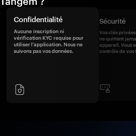
Tangem ?
Confidentialité
Sécurité
Aucune inscription ni
Vos clés privées
vérification KYC requise pour
ne quittent jama
utiliser l'application. Nous ne
appareil. Vous s
suivons pas vos données.
contrôle de vos 