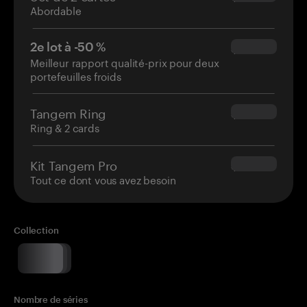
Abordable
2e lot à -50 %
$34.95
Meilleur rapport qualité-prix pour deux
portefeuilles froids
Tangem Ring
$160.00
Ring & 2 cards
Kit Tangem Pro
$180.00
Tout ce dont vous avez besoin
Collection
Nombre de séries