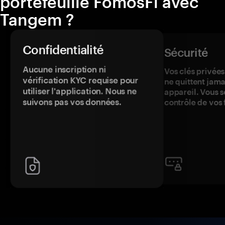
portefeuille FomosFi avec
Tangem ?
Confidentialité
Sécurité
Aucune inscription ni
Vos clés privées
vérification KYC requise pour
ne quittent jama
utiliser l'application. Nous ne
appareil. Vous s
suivons pas vos données.
contrôle de vos 