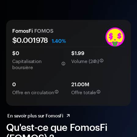
FomosFi
FOMOS
$0.
00
1978
1.40%
$0
$1.99
Capitalisation
Volume (24h)
boursière
0
21.00M
Offre en circulation
Offre totale
En savoir plus sur FomosFi
Qu'est-ce que FomosFi