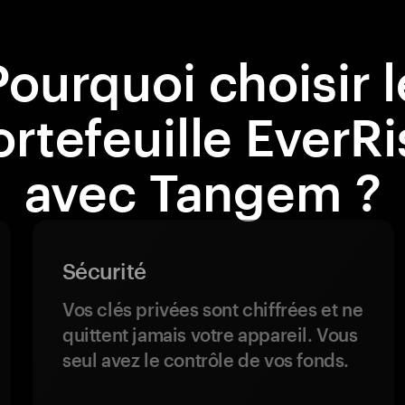
Pourquoi choisir l
ortefeuille EverRi
avec Tangem ?
Sécurité
Vos clés privées sont chiffrées et ne
quittent jamais votre appareil. Vous
seul avez le contrôle de vos fonds.