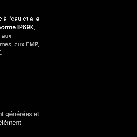
 à l’eau et à la
 norme IP69K
,
 aux
mes, aux EMP,
.
nt générées et
élément
.