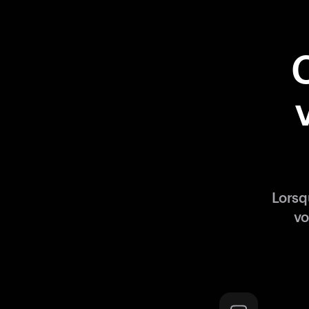
Lorsq
vo