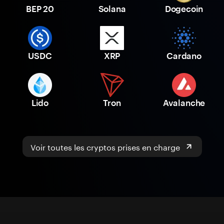
BEP 20
Solana
Dogecoin
USDC
XRP
Cardano
Lido
Tron
Avalanche
Voir toutes les cryptos prises en charge