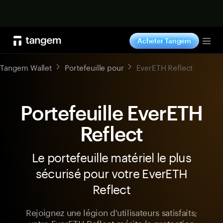
Acheter maintenant
Acheter Tangem
Tog
Tangem Wallet
Portefeuille pour
EverETH Reflect
Portefeuille EverETH
Reflect
Le portefeuille matériel le plus
sécurisé pour votre EverETH
Reflect
Rejoignez une légion d'utilisateurs satisfaits;
votre EverETH Reflect mérite la protection