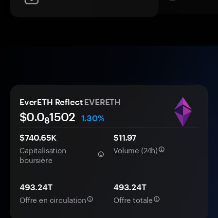
EverETH Reflect
EVERETH
$0.0
1502
1.30%
8
$740.65K
$11.97
Capitalisation
Volume (24h)
boursière
493.24T
493.24T
Offre en circulation
Offre totale