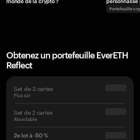
monde de la crypto ?
personnalisé 
Portefeuille cr
Obtenez un portefeuille EverETH
Reflect
Set de 3 cartes
$69.90
Plus sûr
Set de 2 cartes
$54.90
Abordable
2e lot à -50 %
$34.95