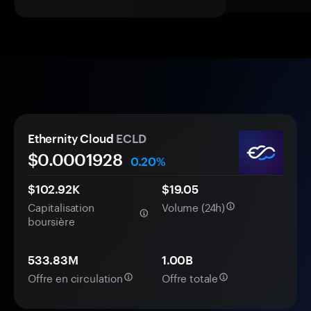
Ethernity Cloud
ECLD
$0.
000
1928
0.20%
$102.92K
$19.05
Capitalisation
Volume (24h)
boursière
533.83M
1.00B
Offre en circulation
Offre totale