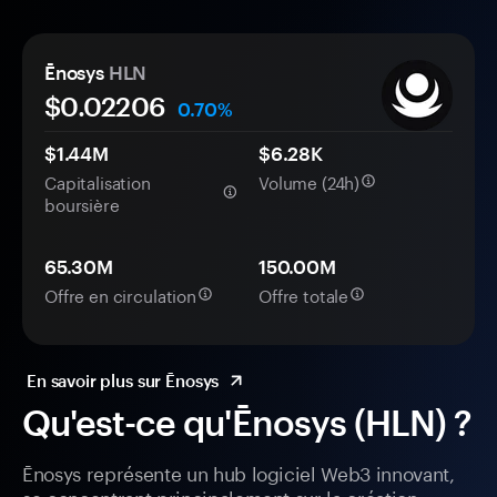
Ēnosys
HLN
$0.
0
2206
0.70%
$1.44M
$6.28K
Capitalisation
Volume (24h)
boursière
65.30M
150.00M
Offre en circulation
Offre totale
En savoir plus sur Ēnosys
Qu'est-ce qu'Ēnosys (HLN) ?
Ēnosys représente un hub logiciel Web3 innovant,
se concentrant principalement sur la création