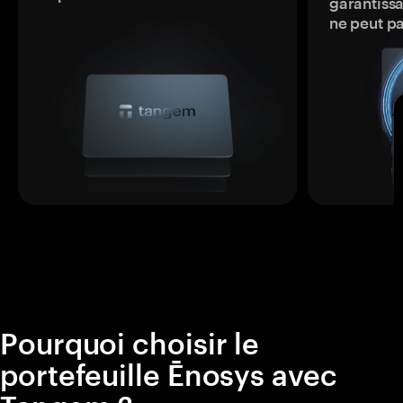
garantissa
ne peut p
Pourquoi choisir le
portefeuille Ēnosys avec