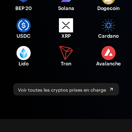
BEP 20
Solana
Dogecoin
USDC
XRP
Cardano
Lido
Tron
Avalanche
Voir toutes les cryptos prises en charge