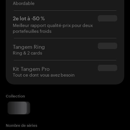
Abordable
2e lot à -50 %
$34.95
Meilleur rapport qualité-prix pour deux
portefeuilles froids
Tangem Ring
$160.00
Ring & 2 cards
Kit Tangem Pro
$180.00
Tout ce dont vous avez besoin
Collection
Nombre de séries