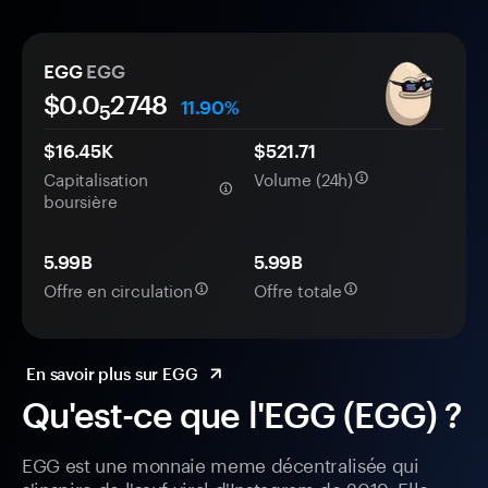
EGG
EGG
$0.0
2748
11.90%
5
$16.45K
$521.71
Capitalisation
Volume (24h)
boursière
5.99B
5.99B
Offre en circulation
Offre totale
En savoir plus sur EGG
Qu'est-ce que l'EGG (EGG) ?
EGG est une monnaie meme décentralisée qui
s'inspire de l'œuf viral d'Instagram de 2019. Elle