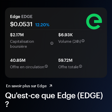
Edge
EDGE
$0.
0
531
12.20%
$2.17M
$6.93K
Capitalisation
Volume (24h)
boursière
40.85M
59.72M
Offre en circulation
Offre totale
En savoir plus sur Edge
Qu'est-ce que Edge (EDGE)
?