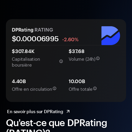
DPRating
RATING
$0.
0000
6995
-2.60%
$307.84K
$37.68
Capitalisation
Volume (24h)
boursière
4.40B
10.00B
Offre en circulation
Offre totale
En savoir plus sur DPRating
Qu'est-ce que DPRating