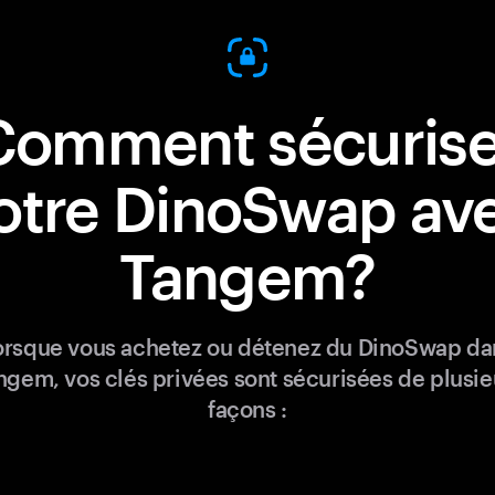
Comment sécurise
otre DinoSwap av
Tangem?
orsque vous achetez ou détenez du DinoSwap da
ngem, vos clés privées sont sécurisées de plusie
façons :