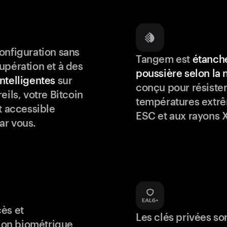
onfiguration sans
Tangem est
étanche
upération et à des
poussière selon la
ntelligentes
sur
conçu pour résister
eils, votre Bitcoin
températures extrê
t accessible
ESC et aux rayons X
ar vous.
ès et
Les clés privées so
tion biométrique