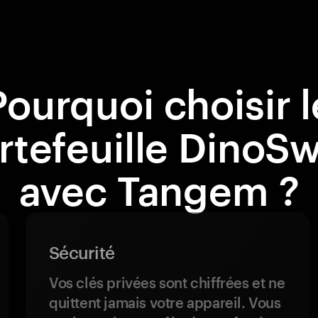
Pourquoi choisir l
rtefeuille DinoS
avec Tangem ?
Sécurité
Vos clés privées sont chiffrées et ne
quittent jamais votre appareil. Vous