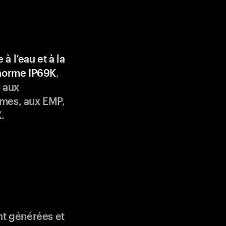
 à l’eau et à la
 norme IP69K
,
 aux
mes, aux EMP,
.
nt générées et