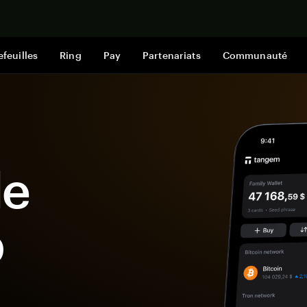
Acheter mai
efeuilles
Ring
Pay
Partenariats
Communauté
le
p