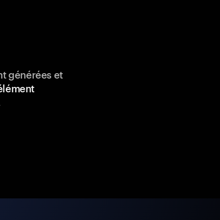
nt générées et
élément
.