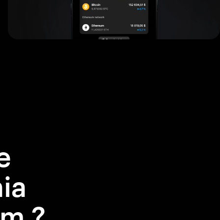
e
nia
em ?