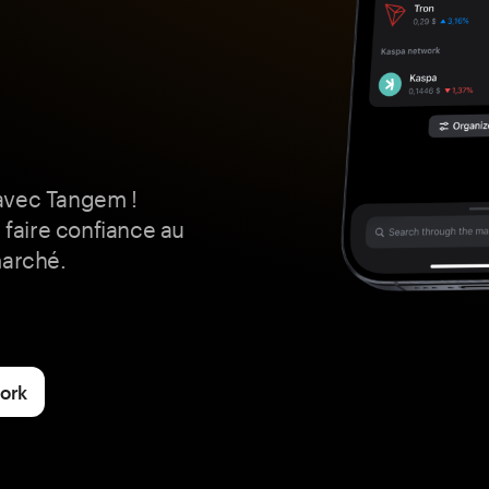
avec Tangem !
 faire confiance au
marché.
work