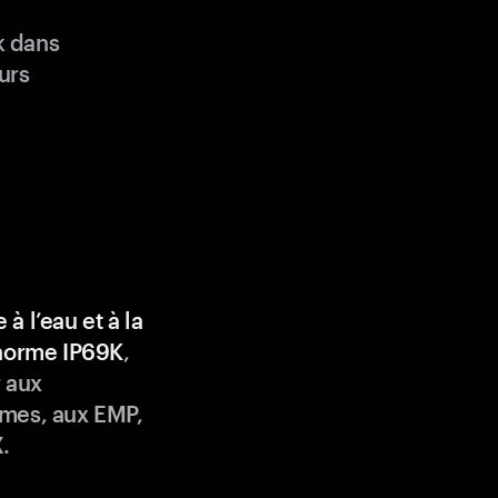
k dans
urs
 à l’eau et à la
 norme IP69K
,
 aux
mes, aux EMP,
.