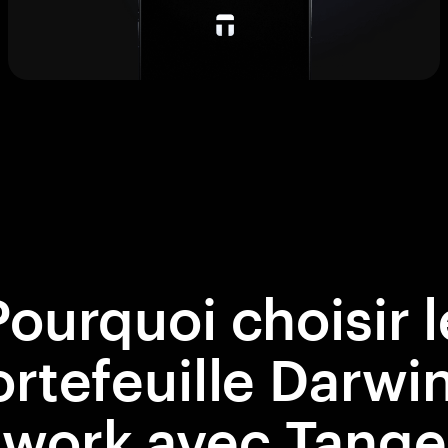
Pourquoi choisir l
rtefeuille Darwi
work avec Tang