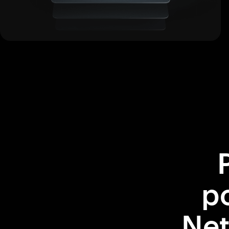
po
Net