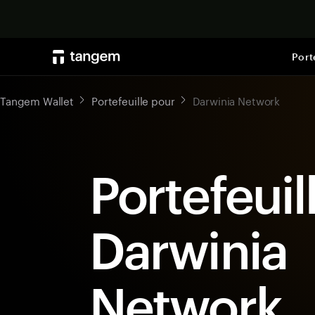
Port
Tangem Wallet
Portefeuille pour
Darwinia Network
Portefeuil
Darwinia
Network