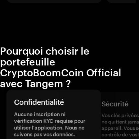
Pourquoi choisir le
portefeuille
CryptoBoomCoin Official
avec Tangem ?
Confidentialité
Sécurité
Aucune inscription ni
Vos clés privées
vérification KYC requise pour
ne quittent jama
utiliser l'application. Nous ne
appareil. Vous s
suivons pas vos données.
contrôle de vos 