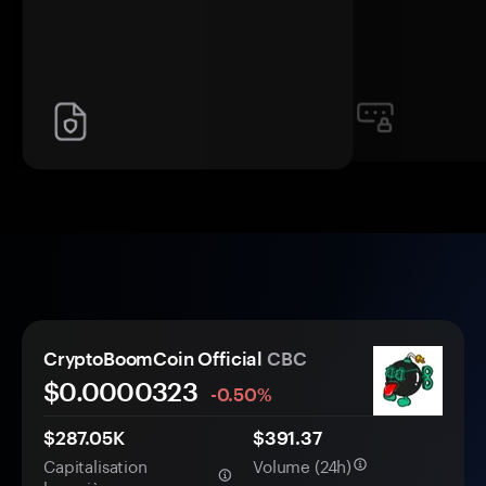
CryptoBoomCoin Official
CBC
$0.
0000
323
-0.50%
$287.05K
$391.37
Capitalisation
Volume (24h)