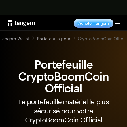
Acheter maintenant
Acheter Tangem
Tog
Tangem Wallet
Portefeuille pour
CryptoBoomCoin Official
Portefeuille
CryptoBoomCoin
Official
Le portefeuille matériel le plus
sécurisé pour votre
CryptoBoomCoin Official