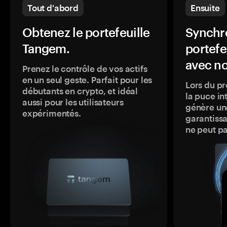
Tout d'abord
Ensuite
Obtenez le portefeuille
Synchro
Tangem.
portefe
avec no
Prenez le contrôle de vos actifs
en un seul geste. Parfait pour les
Lors du pr
débutants en crypto, et idéal
la puce in
aussi pour les utilisateurs
génère une
expérimentés.
garantissa
ne peut p