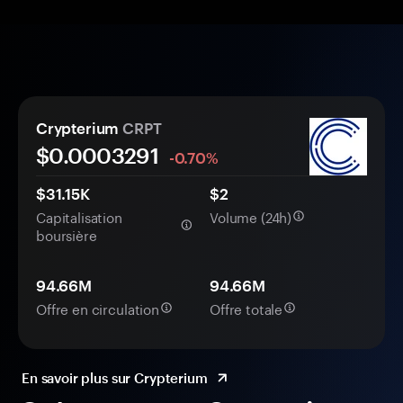
Crypterium
CRPT
$0.
000
3291
-0.70%
$31.15K
$2
Capitalisation
Volume (24h)
boursière
94.66M
94.66M
Offre en circulation
Offre totale
En savoir plus sur Crypterium