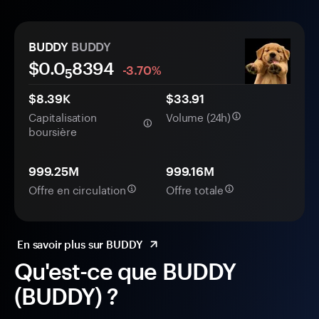
BUDDY
BUDDY
$0.0
8394
-3.70%
5
$8.39K
$33.91
Capitalisation
Volume (24h)
boursière
999.25M
999.16M
Offre en circulation
Offre totale
En savoir plus sur BUDDY
Qu'est-ce que BUDDY
(BUDDY) ?