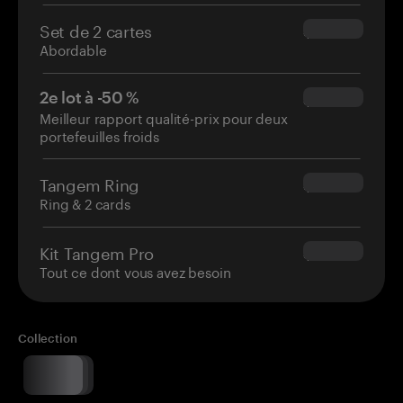
Set de 2 cartes
$54.90
Abordable
2e lot à -50 %
$34.95
Meilleur rapport qualité-prix pour deux
portefeuilles froids
Tangem Ring
$160.00
Ring & 2 cards
Kit Tangem Pro
$180.00
Tout ce dont vous avez besoin
Collection